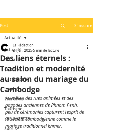
Post
S'inscrire
Actualité
La Rédaction
Actualité
24 juil. 2025
5 min de lecture
Des liens éternels :
Actualité
Tradition et modernité
Culture
au salon du mariage du
Gastronomie
Cambodge
Société
Au milieu des rues animées et des 
Economie
pagodes anciennes de Phnom Penh, 
Tourisme
peu de cérémonies capturent l'esprit de 
KEP GAZETTE
la société cambodgienne comme le 
mariage traditionnel khmer. 
Sports