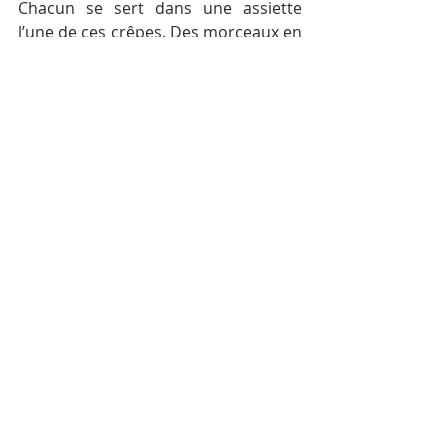
Chacun se sert dans une assiette 
l’une de ces crêpes. Des morceaux en 
sont découpés à la cuillère et à la 
fourchette. Les morceaux de crêpe se 
mangent en même temps que les 
légumes d’accompagnement. Ils sont 
agrémentés de la sauce trempette 
dont la recette se trouve  
ici
.
Crêpe cambodgienne en cours de 
cuisson