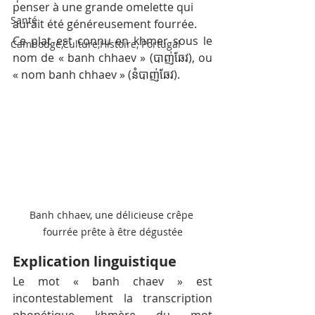
penser à une grande omelette qui 
Santé
aurait été généreusement fourrée.
Ce plat est connu en khmer sous le 
Cambodge,Culture,Histoire, Portugal
nom de « banh chhaev » (បាញ់ឆែវ), ou 
« nom banh chhaev » (នំបាញ់ឆែវ).
Banh chhaev, une délicieuse crêpe 
fourrée prête à être dégustée
Explication linguistique
Le mot « banh chaev » est 
incontestablement la transcription 
phonétique khmère du mot 