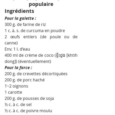
populaire
Ingrédients
Pour la galette :
300 g. de farine de riz
1 c. à. s. de curcuma en poudre
2 œufs entiers (de poule ou de 
canne)
Env. 1 l. d’eau
400 ml de crème de coco (ខ្ទិះដូង [khtih 
dong]) (éventuellement)
Pour la farce :
200 g. de crevettes décortiquées
200 g. de porc haché
1~2 oignons
1 carotte
200 g. de pousses de soja
½ c. à c. de sel
½ c. à c. de poivre moulu