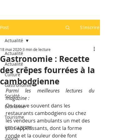
Post
S'inscrire
Actualité
18 mai 2020
3 min de lecture
Actualité
Gastronomie : Recette
Actualité
des crêpes fourrées à la
Culture
cambodgienne
Gastronomie
Parmi les meilleures lectures du 
Société
magazine :
On trouve souvent dans les 
Economie
restaurants cambodgiens ou chez 
Tourisme
les vendeurs ambulants un met des 
KEP GAZETTE
plus appétissants, dont la forme 
ronde et la couleur dorée font 
Sports