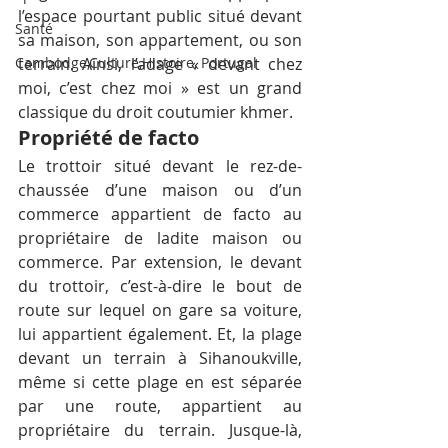
l’espace pourtant public situé devant 
Santé
sa maison, son appartement, ou son 
Cambodge,Culture,Histoire, Portugal
terrain. Ainsi, l’adage « devant chez 
moi, c’est chez moi » est un grand 
classique du droit coutumier khmer.
Propriété de facto
Le trottoir situé devant le rez-de-
chaussée d’une maison ou d’un 
commerce appartient de facto au 
propriétaire de ladite maison ou 
commerce. Par extension, le devant 
du trottoir, c’est-à-dire le bout de 
route sur lequel on gare sa voiture, 
lui appartient également. Et, la plage 
devant un terrain à Sihanoukville, 
même si cette plage en est séparée 
par une route, appartient au 
propriétaire du terrain. Jusque-là, 