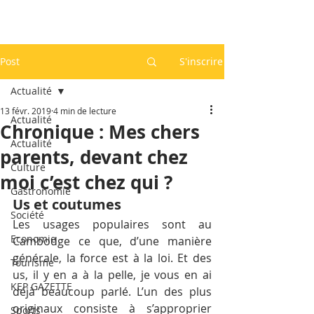
Post
S'inscrire
Actualité
13 févr. 2019
4 min de lecture
Actualité
Chronique : Mes chers
Actualité
parents, devant chez
Culture
moi c’est chez qui ?
Gastronomie
Us et coutumes
Société
Les usages populaires sont au 
Economie
Cambodge ce que, d’une manière 
générale, la force est à la loi. Et des 
Tourisme
us, il y en a à la pelle, je vous en ai 
KEP GAZETTE
déjà beaucoup parlé. L’un des plus 
originaux consiste à s’approprier 
Sports