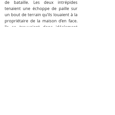
de bataille. Les deux intrépides 
tenaient une échoppe de paille sur 
un bout de terrain qu’ils louaient à la 
propriétaire de la maison d’en face. 
Ils se trouvaient donc idéalement 
placés à quelques mètres de la route 
des temples, passage obligé de 
millions de touristes chaque année. 
Mais voilà qu’un jour, un ministre 
d’un pays voisin vint en voyage 
officiel à Angkor. Pour assurer la 
sécurité de l’homme politique, deux 
pick-up militaires se garèrent face au 
commerce des deux étrangers, 
disons entre la route et leur 
échoppe.
Ces derniers, connaissant la coutume 
du « devant chez moi, c’est chez moi 
», mais oubliant qu’elle ne s’applique 