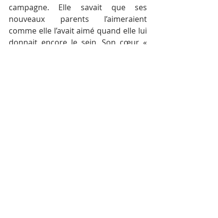
campagne. Elle savait que ses 
nouveaux parents l’aimeraient 
comme elle l’avait aimé quand elle lui 
donnait encore le sein. Son cœur « 
pleurait » de s’en séparer mais son 
esprit lui disait que c’était la meilleure 
des choses à faire. Le garder aurait 
été égoïste.
Tout est allé très vite. Elle savait que 
des intermédiaires parcouraient la 
campagne à la recherche d’enfants. 
Elle avait eu le temps de réfléchir. Elle 
n’a rien provoqué, rien demandé. Un 
beau matin, quelqu’un de la ville est 
venu au village. Il a expliqué ce qu’il 
venait faire à toutes les familles. Il a 
dit que les enfants les plus petits 
seraient les plus vites adoptés. Il a 
donné un peu d’argent. Ce jour là, 