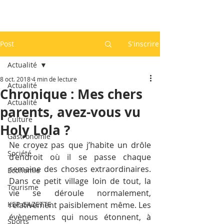
Post
S'inscrire
Actualité
8 oct. 2018
4 min de lecture
Actualité
Chronique : Mes chers
Actualité
parents, avez-vous vu
Culture
Holy Lola ?
Gastronomie
Ne croyez pas que j’habite un drôle 
Société
d’endroit où il se passe chaque 
semaine des choses extraordinaires. 
Economie
Dans ce petit village loin de tout, la 
Tourisme
vie se déroule normalement, 
KEP GAZETTE
relativement paisiblement même. Les 
évènements qui nous étonnent, à 
Sports