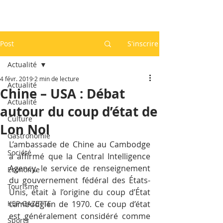
Post
S'inscrire
Actualité
4 févr. 2019
2 min de lecture
Actualité
Chine – USA : Débat
Actualité
autour du coup d’état de
Culture
Lon Nol
Gastronomie
L’ambassade de Chine au Cambodge 
Société
a affirmé que la Central Intelligence 
Agency, le service de renseignement 
Economie
du gouvernement fédéral des États-
Tourisme
Unis, était à l’origine du coup d’État 
KEP GAZETTE
cambodgien de 1970. Ce coup d’état 
est généralement considéré comme 
Sports