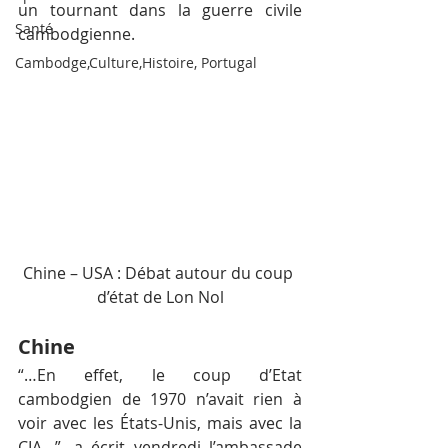
un tournant dans la guerre civile 
Santé
cambodgienne.
Cambodge,Culture,Histoire, Portugal
Chine – USA : Débat autour du coup 
d’état de Lon Nol
Chine
“…En effet, le coup d’Etat 
cambodgien de 1970 n’avait rien à 
voir avec les États-Unis, mais avec la 
CIA…”, a écrit vendredi l’ambassade 