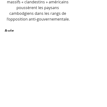
massifs « clandestins » américains 
poussèrent les paysans 
cambodgiens dans les rangs de 
l’opposition anti-gouvernementale.
Avis
Pour Jean Kroussar, qui a vécu cette 
période, ”…En 1968, les Américains 
commencèrent à bombarder le 
Royaume, et cela ne s’arrêtera qu’au 
mois d’août 1973. Les 2 756 941 
tonnes de bombes, visant 13 000 
villages lors de 230 516 sorties 
aériennes sur 113 716 sites, sont 
comparables aux 2 770 540 de 
tonnes de bombes larguées sur 
l’Europe durant toute la seconde 
guerre mondiale. Bilan, 750 000 
morts sous un déluge de feu. Et 300 