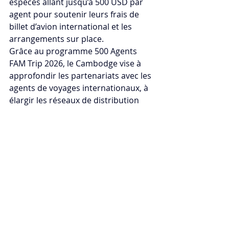
espèces allant jusqu’à 500 USD par 
agent pour soutenir leurs frais de 
billet d’avion international et les 
arrangements sur place.
Grâce au programme 500 Agents 
FAM Trip 2026, le Cambodge vise à 
approfondir les partenariats avec les 
agents de voyages internationaux, à 
élargir les réseaux de distribution 
mondiaux et à inspirer les 
professionnels du voyage à 
promouvoir avec confiance les 
expériences touristiques diversifiées 
du Royaume, des iconiques temples 
d’Angkor aux destinations côtières, 
culturelles, culinaires et éco-
touristiques émergentes du pays.
Pour plus d’informations sur le 
programme, veuillez visiter : 