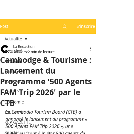
Post
S'inscrire
Actualité
La Rédaction
Actualité
18 mars
2 min de lecture
Cambodge & Tourisme :
Actualité
Lancement du
Culture
Programme '500 Agents
Gastronomie
FAM Trip 2026' par le
Société
CTB
Economie
Le Cambodia Tourism Board (CTB) a 
Tourisme
annoncé le lancement du programme « 
KEP GAZETTE
500 Agents FAM Trip 2026 », une 
Sports
initiative visant à inviter 500 agents de 