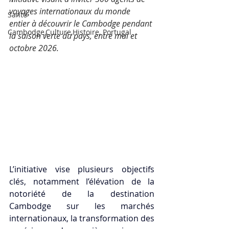
voyages internationaux du monde 
Santé
entier à découvrir le Cambodge pendant 
Cambodge,Culture,Histoire, Portugal
la saison verte du pays, entre mai et 
octobre 2026.
L’initiative vise plusieurs objectifs 
clés, notamment l’élévation de la 
notoriété de la destination 
Cambodge sur les marchés 
internationaux, la transformation des 