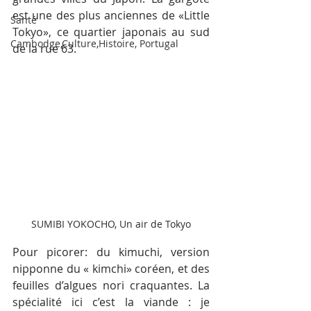
est une des plus anciennes de «Little 
Santé
Tokyo», ce quartier japonais au sud 
Cambodge,Culture,Histoire, Portugal
de la rue 63. 
SUMIBI YOKOCHO, Un air de Tokyo
Pour picorer: du kimuchi, version 
nipponne du « kimchi» coréen, et des 
feuilles d’algues nori craquantes. La 
spécialité ici c’est la viande : je 