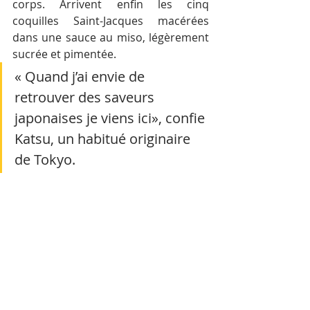
corps. Arrivent enfin les cinq 
coquilles Saint-Jacques macérées 
dans une sauce au miso, légèrement 
sucrée et pimentée. 
« Quand j’ai envie de 
retrouver des saveurs 
japonaises je viens ici», confie 
Katsu, un habitué originaire 
de Tokyo. 
Au fur et à mesure de la soirée, 
bercée par le folk japonais, la voix de 
Katsu et les verres de Sapporo, je 
m’imagine dans un estaminet de la 
mégalopole. En quittant les lieux, ce 
ne sont pas les enseignes 
environnantes qui me contredisent; 
l’Akata Shokudo, Fuwari Japanese 