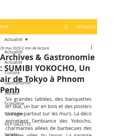
Post
S'inscrire
Actualité
26 mai 2020
2 min de lecture
Actualité
Archives & Gastronomie
Actualité
: SUMIBI YOKOCHO, Un
Culture
air de Tokyo à Phnom
Gastronomie
Penh
Société
Six grandes tablées, des banquettes 
Economie
en skaï, un bar en bois et des posters 
vintage partout sur les murs. La déco 
Tourisme
entretient l’ambiance des Yokocho, 
KEP GAZETTE
charmantes allées de barbecues des 
Sports
grandes villes du Japon. La gargote 