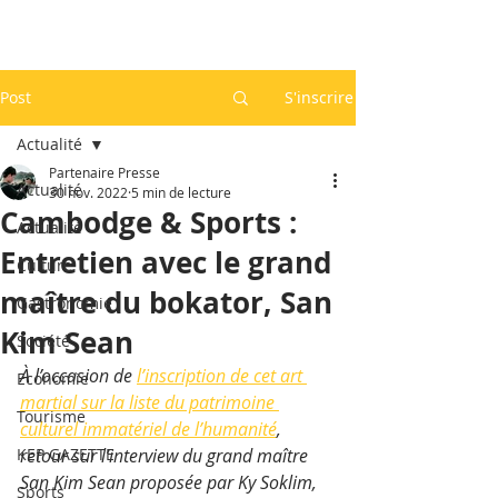
Post
S'inscrire
Actualité
Partenaire Presse
Actualité
30 nov. 2022
5 min de lecture
Cambodge & Sports :
Actualité
Entretien avec le grand
Culture
maître du bokator, San
Gastronomie
Kim Sean
Société
À l’occasion de 
l’inscription de cet art 
Economie
martial sur la liste du patrimoine 
Tourisme
culturel immatériel de l’humanité
, 
KEP GAZETTE
retour sur l’interview du grand maître 
San Kim Sean proposée par Ky Soklim, 
Sports