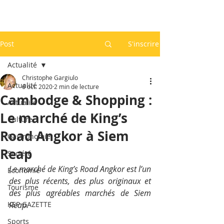
Post
S'inscrire
Actualité
Christophe Gargiulo
Actualité
6 oct. 2020
2 min de lecture
Cambodge & Shopping :
Actualité
Le marché de King’s
Culture
Road Angkor à Siem
Gastronomie
Reap
Société
Le marché de King’s Road Angkor est l’un 
Economie
des plus récents, des plus originaux et 
Tourisme
des plus agréables marchés de Siem 
KEP GAZETTE
Reap. 
Sports