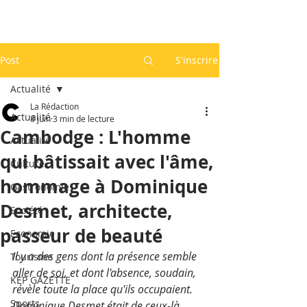
Post
S'inscrire
Actualité
La Rédaction
Actualité
8 juin
3 min de lecture
Cambodge : L'homme
Actualité
qui bâtissait avec l'âme,
Culture
hommage à Dominique
Gastronomie
Desmet, architecte,
Société
passeur de beauté
Economie
Il y a des gens dont la présence semble 
Tourisme
aller de soi, et dont l'absence, soudain, 
KEP GAZETTE
révèle toute la place qu'ils occupaient. 
Sports
Dominique Desmet était de ceux-là.