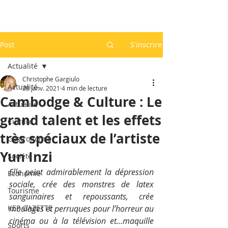
Post
S'inscrire
Actualité
Christophe Gargiulo
Actualité
28 janv. 2021
4 min de lecture
Cambodge & Culture : Le
Actualité
grand talent et les effets
Culture
très spéciaux de l’artiste
Gastronomie
Yun Inzi
Société
Elle peint admirablement la dépression 
Economie
sociale, crée des monstres de latex 
Tourisme
sanguinaires et repoussants, crée 
KEP GAZETTE
moulages et perruques pour l’horreur au 
cinéma ou à la télévision et...maquille 
Sports