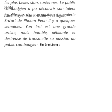
les plus belles stars coréennes. Le public 
Santé
cambodgien a pu découvrir son talent 
insolite lors d’une exposition à la galerie 
Cambodge,Culture,Histoire, Portugal
Sra’art de Phnom Penh il y a quelques 
semaines. Yun Inzi est une grande 
artiste, mais humble, pétillante et 
désireuse de transmette sa passion au 
public cambodgien
.
 Entretien :