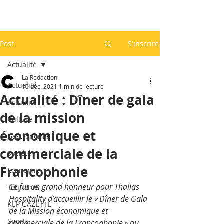
Post
S'inscrire
Actualité
La Rédaction
Actualité
10 déc. 2021
1 min de lecture
Actualité : Dîner de gala
Actualité
de la mission
Culture
économique et
Gastronomie
commerciale de la
Société
Francophonie
Economie
Ce fut un grand honneur pour Thalias 
Tourisme
Hospitality d’accueillir le « Dîner de Gala 
KEP GAZETTE
de la Mission économique et 
Sports
commerciale de la Francophonie » au 