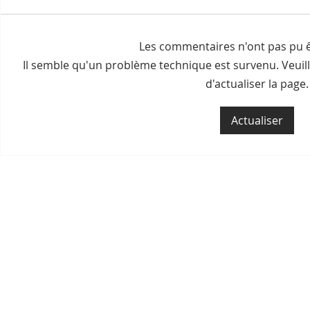
Les commentaires n'ont pas pu ê
Il semble qu'un problème technique est survenu. Veuil
d'actualiser la page.
Geckos devins, esprits du
La pétanqu
foyer et noms secrets :
l'ombre du
Actualiser
huit croyances qui
Olympique
rythment encore le
Penh
quotidien khmer