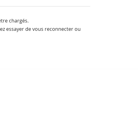
tre chargés.
lez essayer de vous reconnecter ou
e, sport-roi à
Bou Meng : le peintre qu
 Stade
a survécu en dessinant 
 de Phnom
visage de ses bourreaux
Un des sept survivants 
Tuol Sleng