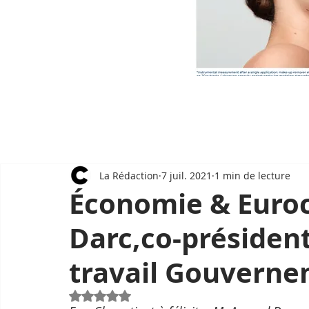
La Rédaction
7 juil. 2021
1 min de lecture
Économie & Euro
Darc,co-présiden
travail Gouverne
Noté NaN étoiles sur 5.