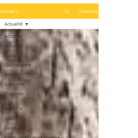
Accueil 2
S'inscrire
Actualité
Actualité
Actualité
Culture
Gastronomie
Société
Economie
Tourisme
KEP
GAZETTE
Sports
Santé
Cambodge,Culture,Histoire,