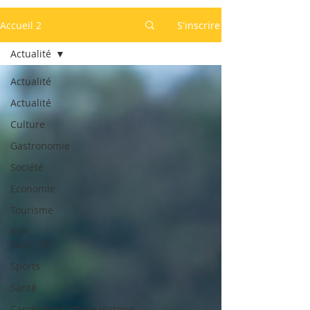
Accueil 2
S'inscrire
Actualité
Actualité
Actualité
Culture
Gastronomie
Société
Economie
Tourisme
KEP
GAZETTE
Sports
Santé
Cambodge,Culture,Histoire,