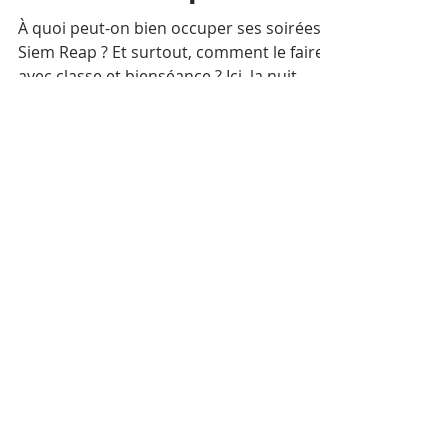
unissent leurs talents
pour épicer les nuits
de Siem Reap
À quoi peut-on bien occuper ses soirées à
Siem Reap ? Et surtout, comment le faire
avec classe et bienséance ? Ici, la nuit
tombe assez tôt et s’impose de façon
aussi invariable qu’implacable. La ville
s’anime alors ou se fait plus intime, selon
l’ambiance choisie.