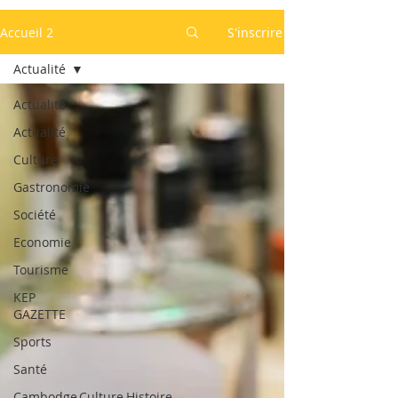
Accueil 2
S'inscrire
Actualité
Actualité
Actualité
Culture
Gastronomie
Société
Economie
Tourisme
KEP
GAZETTE
Sports
Santé
Cambodge,Culture,Histoire,