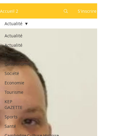
Accueil 2
S'inscrire
Actualité
Actualité
Actualité
Culture
Gastronomie
Société
Economie
Tourisme
KEP
GAZETTE
Sports
Santé
Cambodge,Culture,Histoire,