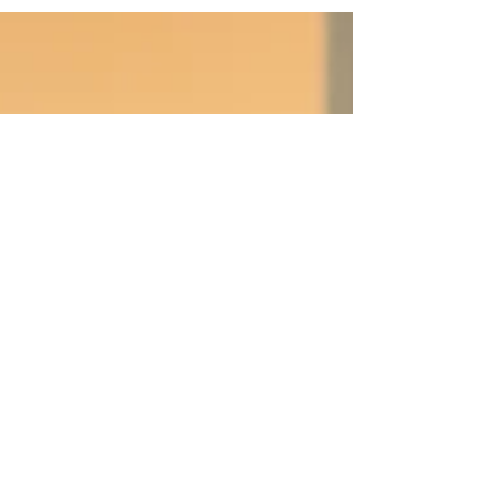
certains repères. Chez Élise Roy, s'adapter
au pays est à la fois une évidence et un
choix. À ceux qui envisagent de s'y
installer, son parcours témoigne d'une
façon de débuter sa carrière au
Cambodge en 2026.