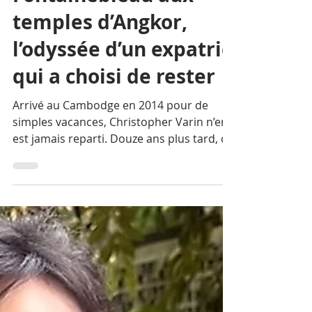
Varin, de
Fontainebleau aux
temples d’Angkor,
l’odyssée d’un expatrié
qui a choisi de rester
Arrivé au Cambodge en 2014 pour de
simples vacances, Christopher Varin n’en
est jamais reparti. Douze ans plus tard, ce
Franco-Britannique originaire de
Fontainebleau pilote le développement
commercial de Confluences ainsi que le
musée immersif à Siem Reap tout en
représentant plusieurs marques
européennes sur un marché en pleine
maturation. Portrait d’un homme de
réseau, habitué des défis, qui a appris du