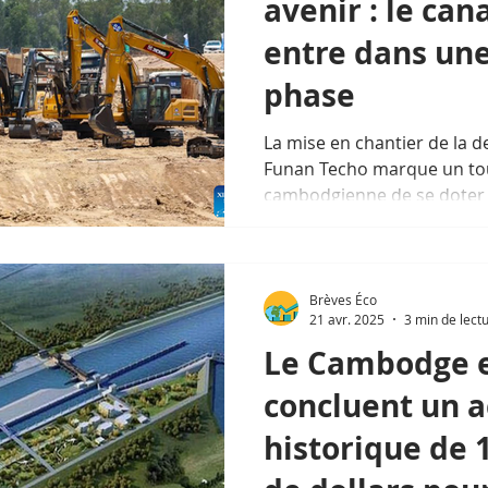
avenir : le ca
entre dans une
phase
La mise en chantier de la 
Funan Techo marque un tou
cambodgienne de se doter 
nationale — et d'affirmer 
économique face aux incert
Brèves Éco
21 avr. 2025
3 min de lect
Le Cambodge e
concluent un a
historique de 1