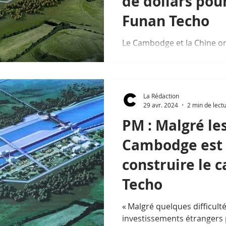
de dollars pour
Funan Techo
Le Cambodge et la Chine on
historique visant à faire a
canal Funan Techo, un proje
transformateur évalué à 1,1
américains.
La Rédaction
29 avr. 2024
2 min de lect
PM : Malgré les 
Cambodge est 
construire le 
Techo
« Malgré quelques difficult
investissements étrangers 