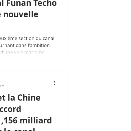
nal Funan Techo
 nouvelle
deuxième section du canal
rnant dans l'ambition
d'une voie maritime
sa souveraineté
itudes régionales.
ure
t la Chine
ccord
,156 milliard