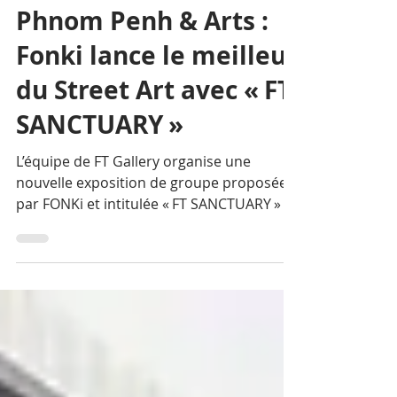
Christophe Gargiulo
14 janv. 2021
3 min de lecture
Phnom Penh & Arts :
Fonki lance le meilleur
du Street Art avec « FT
SANCTUARY »
L’équipe de FT Gallery organise une
nouvelle exposition de groupe proposée
par FONKi et intitulée « FT SANCTUARY » le
samedi 23 janvier 2021