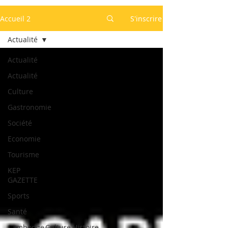
Accueil 2
S'inscrire
Actualité
Actualité
Actualité
Culture
Gastronomie
Société
Economie
Tourisme
KEP
GAZETTE
Sports
Santé
Cambodge,Culture,Histoire,