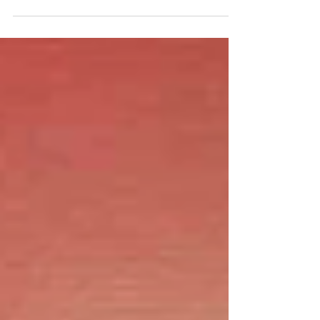
franco-cambodgien aux multiples talents.
Ce projet cinématographique, qui s’inscrit
dans le paysage culturel de Phnom Penh,
explore avec profondeur et sensibilité
l’univers enchanteur de la danse classique
khmère.