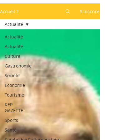
Accueil 2
S'inscrire
Actualité
Actualité
Actualité
Culture
Gastronomie
Société
Economie
Tourisme
KEP
GAZETTE
Sports
Santé
Cambodge,Culture,Histoire,