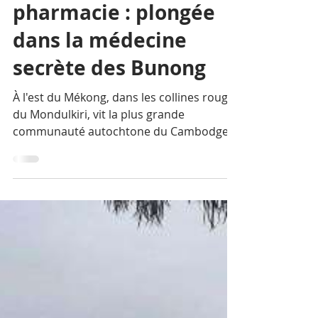
Peuple de la forêt-
pharmacie : plongée
dans la médecine
secrète des Bunong
À l'est du Mékong, dans les collines rouges
du Mondulkiri, vit la plus grande
communauté autochtone du Cambodge.
Les Bunong n'ont jamais eu de médecine «
de spa » à vendre aux touristes — ils ont
une pharmacopée de survie, transmise à
voix basse, et que la recherche
scientifique commence seulement à
effleurer.