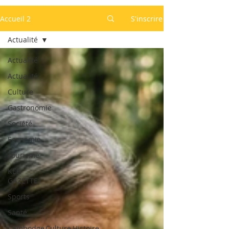
Accueil 2
S'inscrire
Actualité
Actualité
Actualité
Culture
Gastronomie
Société
Economie
Tourisme
KEP
GAZETTE
Sports
Santé
Cambodge,Culture,Histoire,