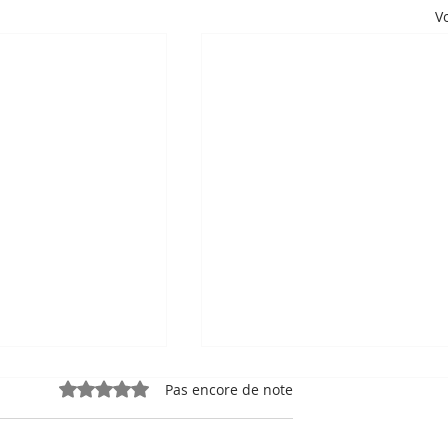
Vo
Noté 0 étoile sur 5.
Pas encore de note