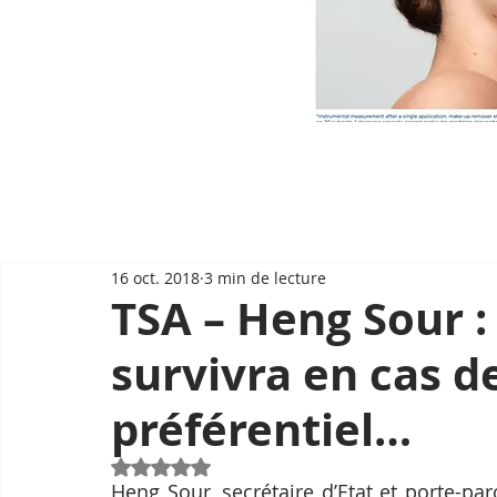
16 oct. 2018
3 min de lecture
TSA – Heng Sour 
survivra en cas d
préférentiel…
Noté NaN étoiles sur 5.
Heng Sour, secrétaire d’Etat et porte-par