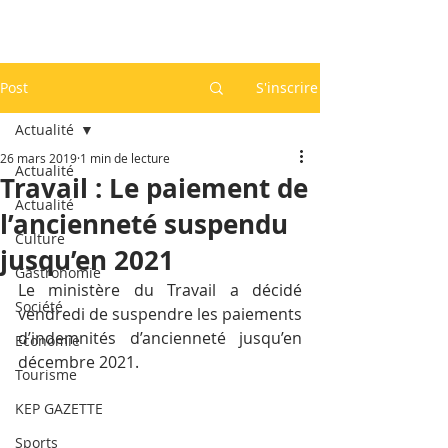
Post
S'inscrire
Actualité
26 mars 2019
1 min de lecture
Actualité
Travail : Le paiement de
Actualité
l’ancienneté suspendu
Culture
jusqu’en 2021
Gastronomie
Le ministère du Travail a décidé 
Société
vendredi de suspendre les paiements 
d’indemnités d’ancienneté jusqu’en 
Economie
décembre 2021.
Tourisme
KEP GAZETTE
Sports