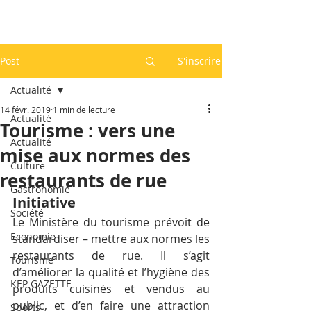
Post
S'inscrire
Actualité
14 févr. 2019
1 min de lecture
Actualité
Tourisme : vers une
Actualité
mise aux normes des
Culture
restaurants de rue
Gastronomie
Initiative
Société
Le Ministère du tourisme prévoit de 
Economie
standardiser – mettre aux normes les 
restaurants de rue. Il s’agit 
Tourisme
d’améliorer la qualité et l’hygiène des 
KEP GAZETTE
produits cuisinés et vendus au 
public, et d’en faire une attraction 
Sports