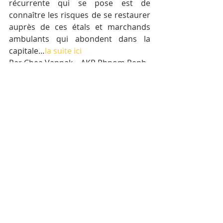
récurrente qui se pose est de 
connaître les risques de se restaurer 
auprès de ces étals et marchands 
ambulants qui abondent dans la 
capitale…
la suite ici
Par Chea Vannak – AKP Phnom Penh, 
Février , 2019
Posts récents
Voir tout