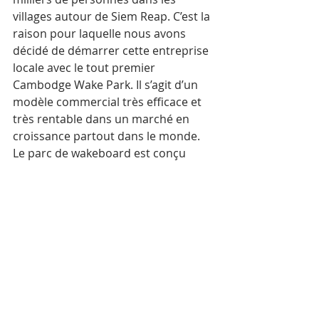
villages autour de Siem Reap. C’est la 
raison pour laquelle nous avons 
décidé de démarrer cette entreprise 
locale avec le tout premier 
Cambodge Wake Park. Il s’agit d’un 
modèle commercial très efficace et 
très rentable dans un marché en 
croissance partout dans le monde. 
Le parc de wakeboard est conçu 
pour tous les âges et tous les 
niveaux et crée de nombreuses 
autres possibilités de revenus 
comme le restaurant la boutique. En 
outre, cette activité créée de 
nouvelles opportunités pour les 
habitants pour trouver des 
apprentissages et des lieux de 
travail. L’ONG explique : 