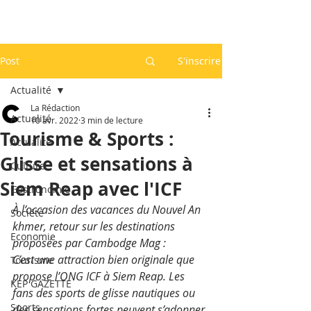
Post
S'inscrire
Actualité
La Rédaction
Actualité
10 avr. 2022
3 min de lecture
Tourisme & Sports :
Actualité
Glisse et sensations à
Culture
Siem Reap avec l'ICF
Gastronomie
À l’occasion des vacances du Nouvel An 
Société
khmer, retour sur les destinations 
Economie
proposées par Cambodge Mag :
C’est une attraction bien originale que 
Tourisme
propose l’ONG ICF à Siem Reap. Les 
KEP GAZETTE
fans des sports de glisse nautiques ou 
Sports
des sensations fortes peuvent s’adonner 