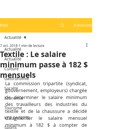
Post
S'inscrire
Actualité
7 oct. 2018
1 min de lecture
Actualité
Textile : Le salaire
Actualité
minimum passe à 182 $
Culture
mensuels
Gastronomie
La commission tripartite (syndicat, 
Société
gouvernement, employeurs) chargée 
de déterminer le salaire minimum 
Economie
des travailleurs des industries du 
Tourisme
textile et de la chaussure a décidé 
KEP GAZETTE
d’augmenter le salaire mensuel 
minimum à 182 $ à compter de 
Sports