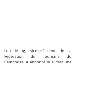
Luu Meng, vice-président de la 
Fédération du Tourisme du 
Cambodge, a annoncé que c’est une 
bonne nouvelle pour les travailleurs 
de passer de 100$ il y a 3 ans à 182$. 
”…Nous devons continuer dans cette 
lancée…”, a t-il déclaré.
Le nouveau revenu minimum sera 
effectif à partir de janvier 2019 et 
près de 850 000 travailleurs au 