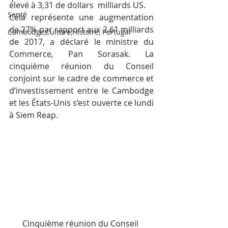
élevé à 3,31 de dollars  milliards US.
Santé
Cela représente une augmentation 
de 27% par rapport aux 2.61 milliards 
Cambodge,Culture,Histoire, Portugal
de 2017, a déclaré le ministre du 
Commerce, Pan Sorasak. La 
cinquième réunion du Conseil 
conjoint sur le cadre de commerce et 
d’investissement entre le Cambodge 
et les États-Unis s’est ouverte ce lundi 
à Siem Reap.
Cinquième réunion du Conseil 