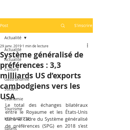
Post
S'inscrire
Actualité
29 janv. 2019
1 min de lecture
Actualité
Système généralisé de
Actualité
préférences : 3,3
Culture
milliards US d’exports
Gastronomie
cambodgiens vers les
Société
USA
Economie
Le total des échanges bilatéraux 
Tourisme
entre le Royaume et les États-Unis 
KEP GAZETTE
dans le cadre du Système généralisé 
de préférences (SPG) en 2018 s’est 
Sports