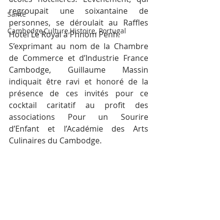
regroupait une soixantaine de 
Santé
personnes, se déroulait au Raffles 
Cambodge,Culture,Histoire, Portugal
Hotel Le Royal à Phnom Penh.
S’exprimant au nom de la Chambre 
de Commerce et d’Industrie France 
Cambodge, Guillaume Massin 
indiquait être ravi et honoré de la 
présence de ces invités pour ce 
cocktail caritatif au profit des 
associations Pour un Sourire 
d’Enfant et l’Académie des Arts 
Culinaires du Cambodge.