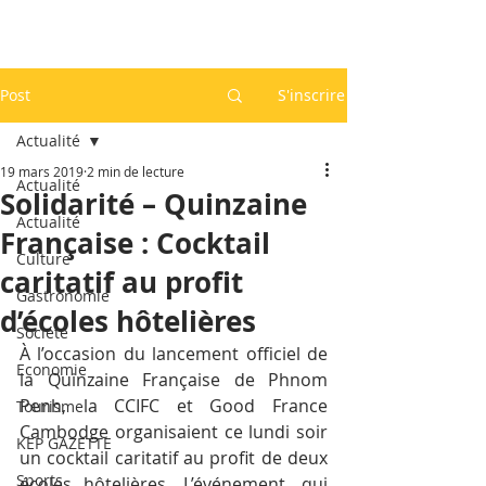
Post
S'inscrire
Actualité
19 mars 2019
2 min de lecture
Actualité
Solidarité – Quinzaine
Actualité
Française : Cocktail
Culture
caritatif au profit
Gastronomie
d’écoles hôtelières
Société
À l’occasion du lancement officiel de 
Economie
la Quinzaine Française de Phnom 
Penh, la CCIFC et Good France 
Tourisme
Cambodge organisaient ce lundi soir 
KEP GAZETTE
un cocktail caritatif au profit de deux 
Sports
écoles hôtelières. L’événement, qui 