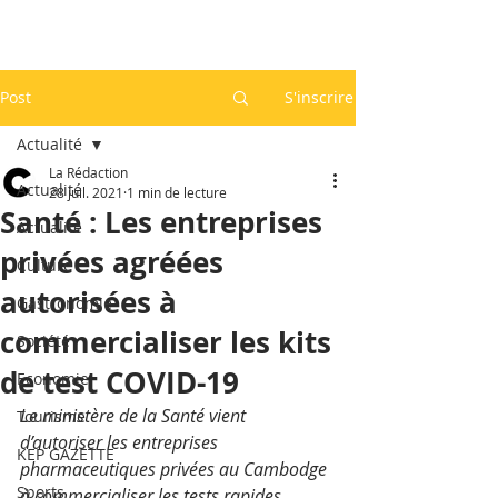
Post
S'inscrire
Actualité
La Rédaction
Actualité
28 juil. 2021
1 min de lecture
Santé : Les entreprises
Actualité
privées agréées
Culture
autorisées à
Gastronomie
commercialiser les kits
Société
de test COVID-19
Economie
Le ministère de la Santé vient 
Tourisme
d’autoriser les entreprises 
KEP GAZETTE
pharmaceutiques privées au Cambodge 
Sports
à commercialiser les tests rapides 