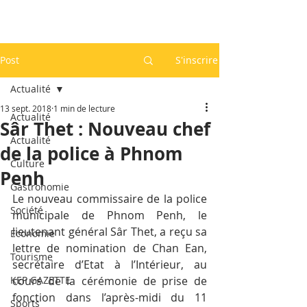
Post
S'inscrire
Actualité
13 sept. 2018
1 min de lecture
Actualité
Sâr Thet : Nouveau chef
Actualité
de la police à Phnom
Culture
Penh
Gastronomie
Le nouveau commissaire de la police 
Société
municipale de Phnom Penh, le 
lieutenant général Sâr Thet, a reçu sa 
Economie
lettre de nomination de Chan Ean, 
Tourisme
secrétaire d’Etat à l’Intérieur, au 
KEP GAZETTE
cours de la cérémonie de prise de 
fonction dans l’après-midi du 11 
Sports