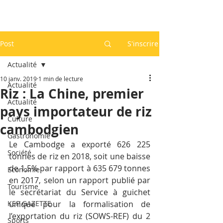
Post
S'inscrire
Actualité
10 janv. 2019
1 min de lecture
Actualité
Riz : La Chine, premier
Actualité
pays importateur de riz
Culture
cambodgien
Gastronomie
Le Cambodge a exporté 626 225 
Société
tonnes de riz en 2018, soit une baisse 
de 1,5% par rapport à 635 679 tonnes 
Economie
en 2017, selon un rapport publié par 
Tourisme
le secrétariat du Service à guichet 
KEP GAZETTE
unique pour la formalisation de 
l’exportation du riz (SOWS-REF) du 2 
Sports