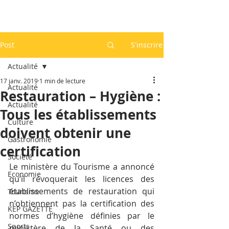
Post
S'inscrire
Actualité
17 janv. 2019
1 min de lecture
Actualité
Restauration – Hygiène :
Actualité
Tous les établissements
Culture
doivent obtenir une
Gastronomie
certification
Société
Le ministère du Tourisme a annoncé 
Economie
qu’il révoquerait les licences des 
établissements de restauration qui 
Tourisme
n’obtiennent pas la certification des 
KEP GAZETTE
normes d’hygiène définies par le 
Sports
ministère de la Santé ou des 