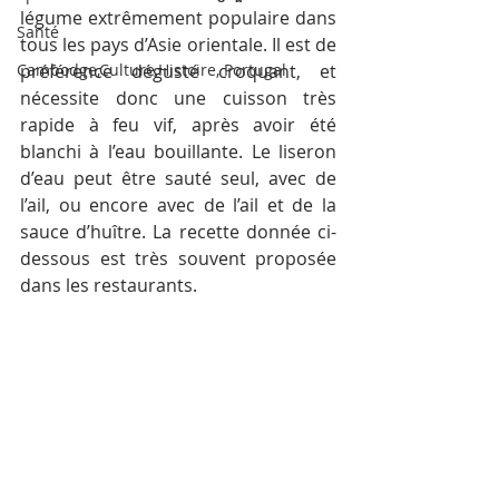
légume extrêmement populaire dans 
Santé
tous les pays d’Asie orientale. Il est de 
Cambodge,Culture,Histoire, Portugal
préférence dégusté croquant, et 
nécessite donc une cuisson très 
rapide à feu vif, après avoir été 
blanchi à l’eau bouillante. Le liseron 
d’eau peut être sauté seul, avec de 
l’ail, ou encore avec de l’ail et de la 
sauce d’huître. La recette donnée ci-
dessous est très souvent proposée 
dans les restaurants.