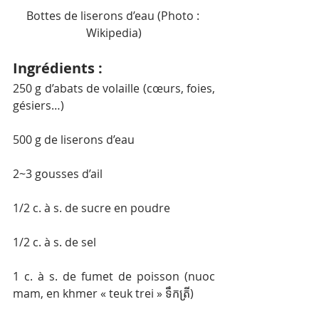
Bottes de liserons d’eau (Photo : 
Wikipedia)
Ingrédients :
250 g d’abats de volaille (cœurs, foies, 
gésiers…)
500 g de liserons d’eau
2~3 gousses d’ail
1/2 c. à s. de sucre en poudre
1/2 c. à s. de sel
1 c. à s. de fumet de poisson (nuoc 
mam, en khmer « teuk trei » ទឹកត្រី)