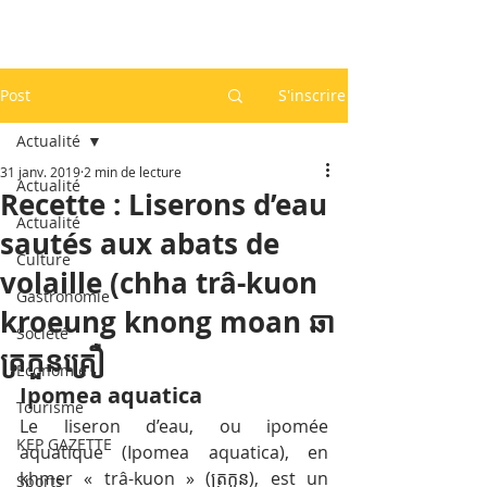
Post
S'inscrire
Actualité
31 janv. 2019
2 min de lecture
Actualité
Recette : Liserons d’eau
Actualité
sautés aux abats de
Culture
volaille (chha trâ-kuon
Gastronomie
kroeung knong moan ឆា
Société
ត្រកួនគ្រឿ
Economie
Ipomea aquatica
Tourisme
Le liseron d’eau, ou ipomée 
KEP GAZETTE
aquatique (Ipomea aquatica), en 
khmer « trâ-kuon » (ត្រកួន), est un 
Sports