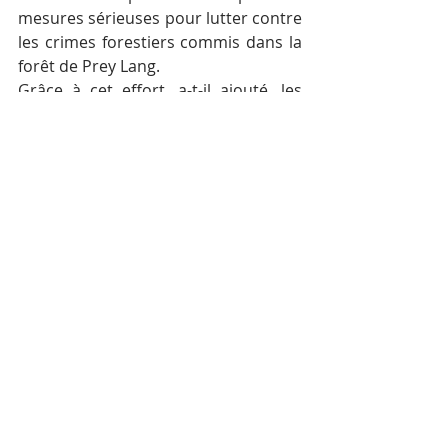
mesures sérieuses pour lutter contre 
les crimes forestiers commis dans la 
forêt de Prey Lang.
Grâce à cet effort, a-t-il ajouté, les 
exploitations forestières illégales et la 
chasse à la faune diminuent de 
manière spectaculaire, tandis que la 
couverture forestière et la présence 
d’animaux sauvages de la région sont 
en augmentation. ”…Le ministère de 
l’Environnement ne peut tolérer le 
rapport…”, a-t-il conclu.
Posts récents
Voir tout