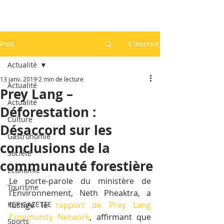
Post
S'inscrire
Actualité
13 janv. 2019
2 min de lecture
Actualité
Prey Lang –
Actualité
Déforestation :
Culture
Désaccord sur les
Gastronomie
conclusions de la
Société
communauté forestière
Economie
Le porte-parole du ministère de 
Tourisme
l’Environnement, Neth Pheaktra, a 
KEP GAZETTE
fustigé le 
rapport de Prey Lang 
Community Network
, affirmant que 
Sports