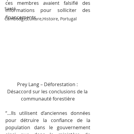
ces membres avaient falsifié des 
Santé
informations pour solliciter des 
financements.
Cambodge,Culture,Histoire, Portugal
Prey Lang – Déforestation : 
Désaccord sur les conclusions de la 
communauté forestière
“…Ils utilisent d’anciennes données 
pour détruire la confiance de la 
population dans le gouvernement 