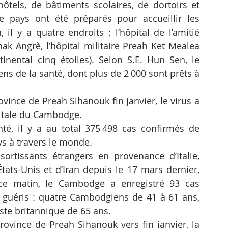
tels, de bâtiments scolaires, de dortoirs et 
e pays ont été préparés pour accueillir les 
l y a quatre endroits : l’hôpital de l’amitié 
ak Angrè, l’hôpital militaire Preah Ket Mealea 
inental cinq étoiles). Selon S.E. Hun Sen, le 
s de la santé, dont plus de 2 000 sont prêts à 
vince de Preah Sihanouk fin janvier, le virus a 
pitale du Cambodge.
té, il y a au total 375 498 cas confirmés de 
s à travers le monde.
ortissants étrangers en provenance d’Italie, 
tats-Unis et d’Iran depuis le 17 mars dernier, 
ce matin, le Cambodge a enregistré 93 cas 
 guéris : quatre Cambodgiens de 41 à 61 ans, 
iste britannique de 65 ans.
ovince de Preah Sihanouk vers fin janvier, la 