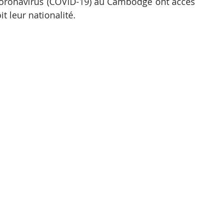
e coronavirus (COVID-19) au Cambodge ont accès 
t leur nationalité.