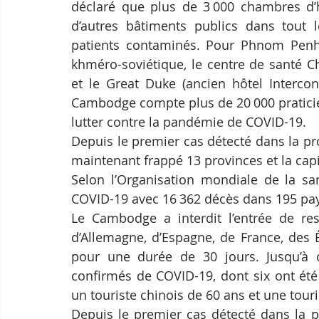
déclaré que plus de 3 000 chambres d’hô
d’autres bâtiments publics dans tout l
patients contaminés. Pour Phnom Penh, i
khméro-soviétique, le centre de santé Ch
et le Great Duke (ancien hôtel Intercont
Cambodge compte plus de 20 000 praticien
lutter contre la pandémie de COVID-19.
Depuis le premier cas détecté dans la pro
maintenant frappé 13 provinces et la ca
Selon l’Organisation mondiale de la san
COVID-19 avec 16 362 décès dans 195 pay
Le Cambodge a interdit l’entrée de ress
d’Allemagne, d’Espagne, de France, des É
pour une durée de 30 jours. Jusqu’à 
confirmés de COVID-19, dont six ont été
un touriste chinois de 60 ans et une tour
Depuis le premier cas détecté dans la pr