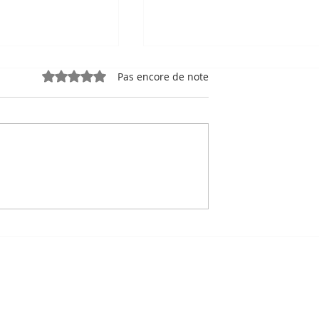
Noté 0 étoile sur 5.
Pas encore de note
e, sport-roi à
Bou Meng : le peintre qu
 Stade
a survécu en dessinant 
 de Phnom
visage de ses bourreaux
Un des sept survivants 
Tuol Sleng