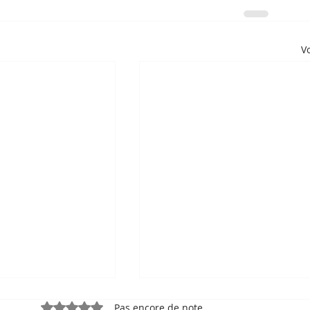
Vo
Noté 0 étoile sur 5.
Pas encore de note