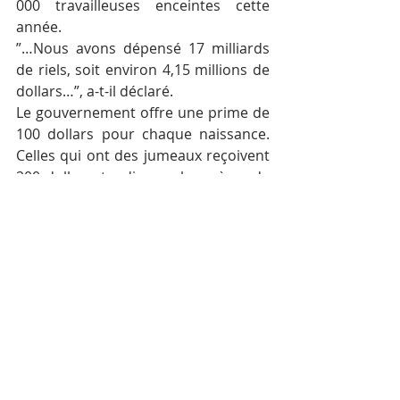
000 travailleuses enceintes cette 
année.
”…Nous avons dépensé 17 milliards 
de riels, soit environ 4,15 millions de 
dollars…”, a-t-il déclaré.
Le gouvernement offre une prime de 
100 dollars pour chaque naissance. 
Celles qui ont des jumeaux reçoivent 
200 dollars, tandis que les mères de 
triplés reçoivent 300 dollars.
M. Hun Sen a ajouté que le 
gouvernement disposait d’un budget 
de 10 millions de dollars par an à 
dépenser pour les travailleuses 
enceintes. Mais il a rappelé certaines 
entreprises ne sont pas encore 
enregistrées auprès de la Caisse 
nationale de sécurité sociale.
”…Je veux profiter de cette occasion 