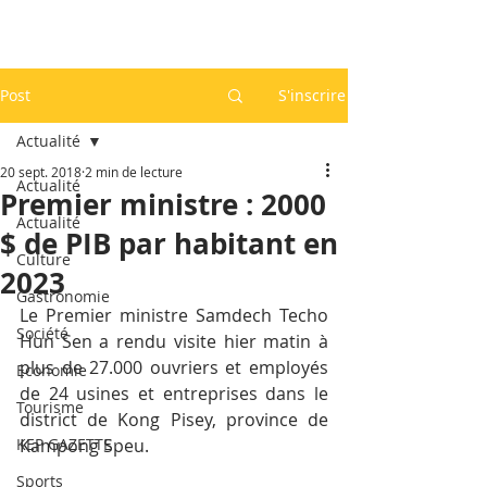
Post
S'inscrire
Actualité
20 sept. 2018
2 min de lecture
Actualité
Premier ministre : 2000
Actualité
$ de PIB par habitant en
Culture
2023
Gastronomie
Le Premier ministre Samdech Techo 
Société
Hun Sen a rendu visite hier matin à 
plus de 27.000 ouvriers et employés 
Economie
de 24 usines et entreprises dans le 
Tourisme
district de Kong Pisey, province de 
KEP GAZETTE
Kampong Speu.
Sports