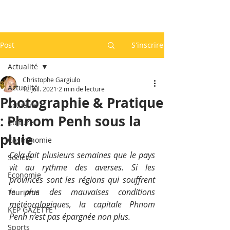
Post
S'inscrire
Actualité
Christophe Gargiulo
Actualité
12 juil. 2021
2 min de lecture
Photographie & Pratique
Actualité
: Phnom Penh sous la
Culture
pluie
Gastronomie
Cela fait plusieurs semaines que le pays 
Société
vit au rythme des averses. Si les 
Economie
provinces sont les régions qui souffrent 
le plus des mauvaises conditions 
Tourisme
météorologiques, la capitale Phnom 
KEP GAZETTE
Penh n’est pas épargnée non plus. 
Sports