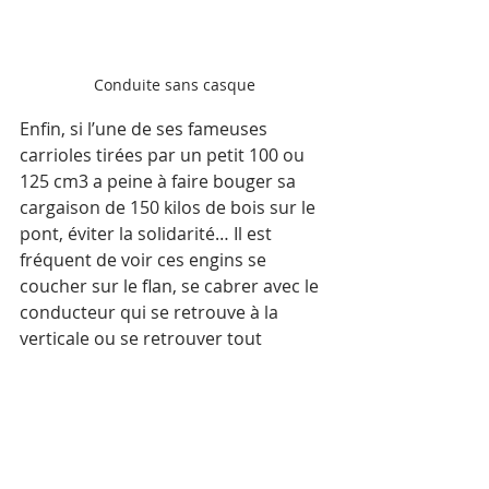
Conduite sans casque
Enfin, si l’une de ses fameuses 
carrioles tirées par un petit 100 ou 
125 cm3 a peine à faire bouger sa 
cargaison de 150 kilos de bois sur le 
pont, éviter la solidarité… Il est 
fréquent de voir ces engins se 
coucher sur le flan, se cabrer avec le 
conducteur qui se retrouve à la 
verticale ou se retrouver tout 
simplement bloqués au milieu du 
pont en pleine circulation avec un 
concert de klaxons.
Éviter également de rouler à 
proximité. On a déjà vu des 