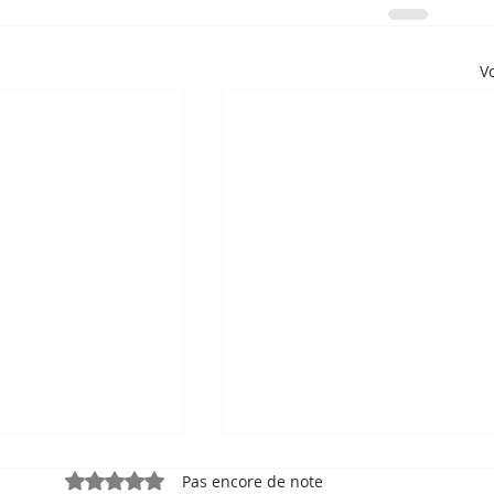
Vo
Noté 0 étoile sur 5.
Pas encore de note