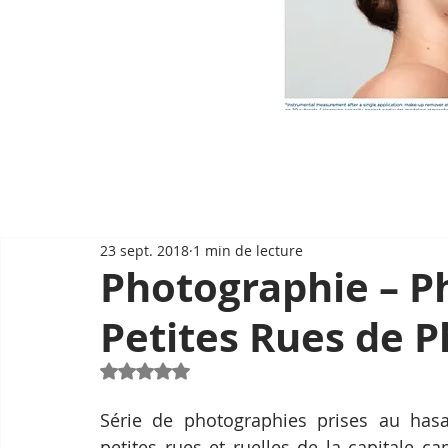
23 sept. 2018
1 min de lecture
Photographie – P
Petites Rues de
Noté NaN étoiles sur 5.
Série de photographies prises au hasar
petites rues et ruelles de la capitale 