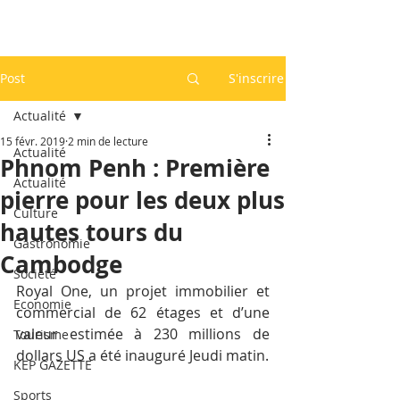
Post
S'inscrire
Actualité
15 févr. 2019
2 min de lecture
Actualité
Phnom Penh : Première
Actualité
pierre pour les deux plus
Culture
hautes tours du
Gastronomie
Cambodge
Société
Royal One, un projet immobilier et 
Economie
commercial de 62 étages et d’une 
valeur estimée à 230 millions de 
Tourisme
dollars US a été inauguré Jeudi matin.
KEP GAZETTE
Sports