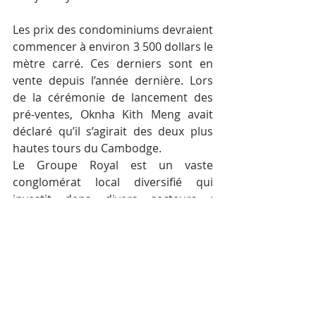
Les prix des condominiums devraient 
commencer à environ 3 500 dollars le 
mètre carré. Ces derniers sont en 
vente depuis l’année dernière. Lors 
de la cérémonie de lancement des 
pré-ventes, Oknha Kith Meng avait 
déclaré qu’il s’agirait des deux plus 
hautes tours du Cambodge.
Le Groupe Royal est un vaste 
conglomérat local diversifié qui 
investit dans divers secteurs : 
télécommunications, banque, 
centres de villégiature, éducation, 
médias, assurances, commerce, 
immobilier et agriculture. Parmi leurs 
projets notoires figurent l’Embassy 
Palace Serviced Apartments, les 