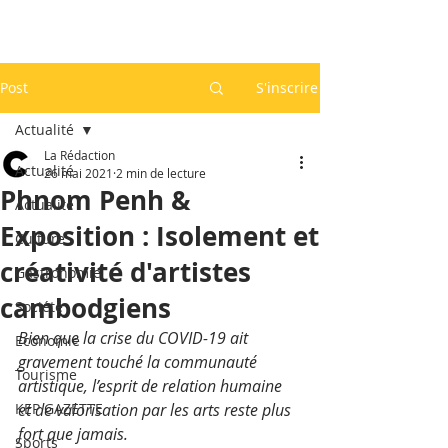
Post
S'inscrire
Actualité
La Rédaction
Actualité
26 mai 2021
2 min de lecture
Phnom Penh &
Actualité
Exposition : Isolement et
Culture
créativité d'artistes
Gastronomie
cambodgiens
Société
Bien que la crise du COVID-19 ait 
Economie
gravement touché la communauté 
Tourisme
artistique, l’esprit de relation humaine 
KEP GAZETTE
et de valorisation par les arts reste plus 
fort que jamais.
Sports