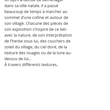
dans sa ville natale. Il a passé 
beaucoup de temps à marcher au 
sommet d’une colline et autour de 
son village. Chacune des pièces de 
son exposition s’inspire de ce lien 
avec la nature, de son interprétation 
de l’herbe sous lui, des couchers de 
soleil du village, du ciel doré, de la 
texture des nuages ou de la lune au-
dessus de lui…
À travers différents textures, 
matériaux et médiums, les trois 
artistes ont créé une exposition très 
personnelle, émotionnelle et intime. 
Ces « textures parlantes » vous 
emmèneront dans un voyage 
thérapeutique pour vous aider à 
traverser cette période de folie.