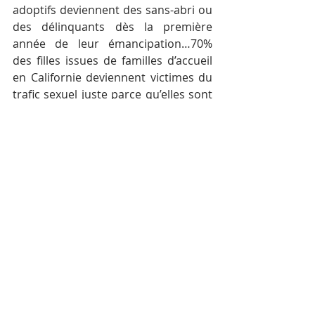
adoptifs deviennent des sans-abri ou 
des délinquants dès la première 
année de leur émancipation…70% 
des filles issues de familles d’accueil 
en Californie deviennent victimes du 
trafic sexuel juste parce qu’elles sont 
très tôt considérées comme une 
valeur marchande, car l’Etat 
américain paye les familles d’accueil. 
J’ai une amie qui venait du système 
de placement familial et sa famille 
d’accueil nourrissait le chat et le 
chien avec le chèque de la pension…Il 
a fallu deux ans avant que les 
travailleurs sociaux s’en rendent 
compte…”, confie-t-elle l’air désabusé.
 Tamie Tran avec les enfants des 
bidonvilles de Boeng Trabeck à 
Phnom Penh