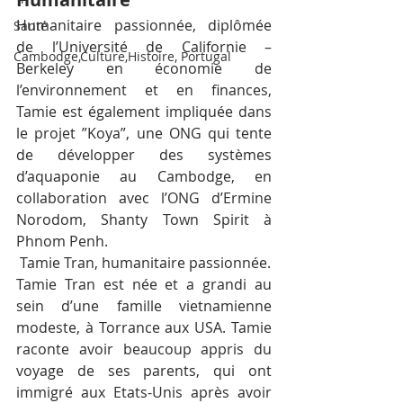
Humanitaire passionnée, diplômée 
Santé
de l’Université de Californie – 
Cambodge,Culture,Histoire, Portugal
Berkeley en économie de 
l’environnement et en finances, 
Tamie est également impliquée dans 
le projet ”Koya”, une ONG qui tente 
de développer des systèmes 
d’aquaponie au Cambodge, en 
collaboration avec l’ONG d’Ermine 
Norodom, Shanty Town Spirit à 
Phnom Penh.
 Tamie Tran, humanitaire passionnée.
Tamie Tran est née et a grandi au 
sein d’une famille vietnamienne 
modeste, à Torrance aux USA. Tamie 
raconte avoir beaucoup appris du 
voyage de ses parents, qui ont 
immigré aux Etats-Unis après avoir 