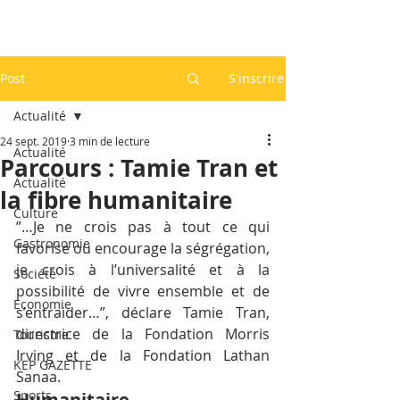
Post
S'inscrire
Actualité
24 sept. 2019
3 min de lecture
Actualité
Parcours : Tamie Tran et
Actualité
la fibre humanitaire
Culture
”…Je ne crois pas à tout ce qui 
Gastronomie
favorise ou encourage la ségrégation, 
je crois à l’universalité et à la 
Société
possibilité de vivre ensemble et de 
Economie
s’entraider…”, déclare Tamie Tran, 
directrice de la Fondation Morris 
Tourisme
Irving et de la Fondation Lathan 
KEP GAZETTE
Sanaa.
Sports
Humanitaire