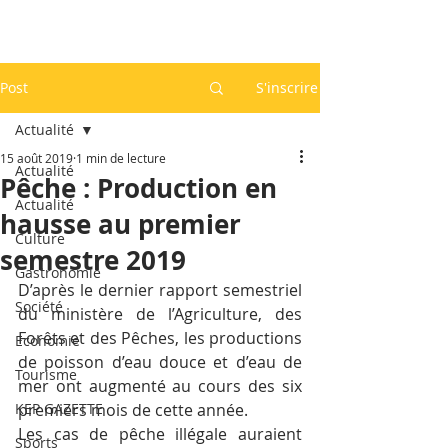
Post
S'inscrire
Actualité
15 août 2019
1 min de lecture
Actualité
Pêche : Production en
Actualité
hausse au premier
Culture
semestre 2019
Gastronomie
D’après le dernier rapport semestriel 
Société
du ministère de l’Agriculture, des 
Forêts et des Pêches, les productions 
Economie
de poisson d’eau douce et d’eau de 
Tourisme
mer ont augmenté au cours des six 
KEP GAZETTE
premiers mois de cette année.
Les cas de pêche illégale auraient 
Sports