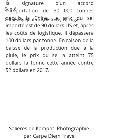
la signature d’un accord 
Santé
d’importation de 30 000 tonnes 
depuis la Chine. Le prix du sel 
Cambodge,Culture,Histoire, Portugal
importé est de 90 dollars US et, après 
les coûts de logistique, il dépassera 
100 dollars par tonne. En raison de la 
baisse de la production due à la 
pluie, le prix du sel a atteint 75 
dollars la tonne cette année contre 
52 dollars en 2017.
Salières de Kampot. Photographie 
par Carpe Diem Travel