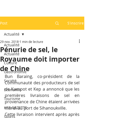
Post
S'inscrire
Actualité
29 nov. 2018
1 min de lecture
Actualité
Pénurie de sel, le
Actualité
Royaume doit importer
Culture
de Chine
Gastronomie
Bun Baraing, co-président de la 
Société
Communauté des producteurs de sel 
de Kampot et Kep a annoncé que les 
Economie
premières livraisons de sel en 
Tourisme
provenance de Chine étaient arrivées 
KEP GAZETTE
mardi au port de Sihanoukville.
Cette livraison intervient après après 
Sports