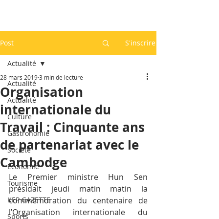
Post
S'inscrire
Actualité
28 mars 2019
3 min de lecture
Actualité
Organisation
Actualité
internationale du
Culture
Travail : Cinquante ans
Gastronomie
de partenariat avec le
Société
Cambodge
Economie
Le Premier ministre Hun Sen 
Tourisme
présidait jeudi matin matin la 
KEP GAZETTE
commémoration du centenaire de 
l’Organisation internationale du 
Sports