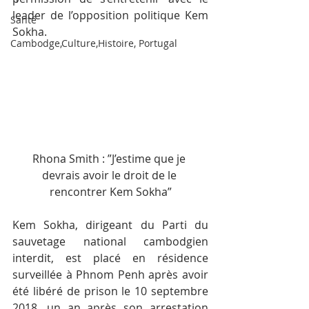
leader de l’opposition politique Kem 
Santé
Sokha.
Cambodge,Culture,Histoire, Portugal
Rhona Smith : ”J’estime que je 
devrais avoir le droit de le 
rencontrer Kem Sokha”
Kem Sokha, dirigeant du Parti du 
sauvetage national cambodgien 
interdit, est placé en résidence 
surveillée à Phnom Penh après avoir 
été libéré de prison le 10 septembre 
2018, un an après son arrestation 