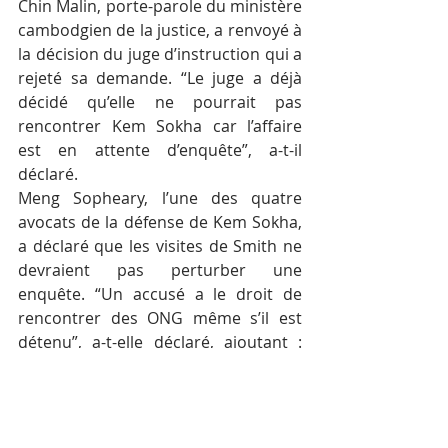
Chin Malin, porte-parole du ministère 
cambodgien de la justice, a renvoyé à 
la décision du juge d’instruction qui a 
rejeté sa demande. “Le juge a déjà 
décidé qu’elle ne pourrait pas 
rencontrer Kem Sokha car l’affaire 
est en attente d’enquête”, a-t-il 
déclaré.
Meng Sopheary, l’une des quatre 
avocats de la défense de Kem Sokha, 
a déclaré que les visites de Smith ne 
devraient pas perturber une 
enquête. “Un accusé a le droit de 
rencontrer des ONG même s’il est 
détenu”, a-t-elle déclaré, ajoutant : 
“En tant que rapporteuse des États-
Unis, elle devrait pouvoir rencontrer 
Kem Sokha.
Samean Yun & Eugene Whong – RFA 