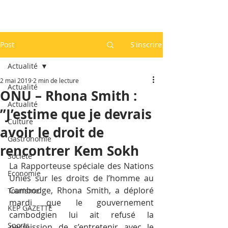
Post
S'inscrire
Actualité
2 mai 2019
2 min de lecture
Actualité
ONU – Rhona Smith :
Actualité
”J’estime que je devrais
Culture
avoir le droit de
Gastronomie
rencontrer Kem Sokh
Société
La Rapporteuse spéciale des Nations 
Economie
Unies sur les droits de l’homme au 
Cambodge, Rhona Smith, a déploré 
Tourisme
mardi que le gouvernement 
KEP GAZETTE
cambodgien lui ait refusé la 
Sports
permission de s’entretenir avec le 