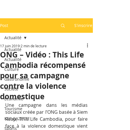
Post
S'inscrire
Actualité
17 juin 2019
2 min de lecture
Actualité
ONG – Vidéo : This Life
Actualité
Cambodia récompensé
Culture
pour sa campagne
Gastronomie
contre la violence
Société
domestique
Economie
Une campagne dans les médias 
Tourisme
sociaux créée par l’ONG basée à Siem 
KEP GAZETTE
Reap, This Life Cambodia, pour faire 
face à la violence domestique vient 
Sports