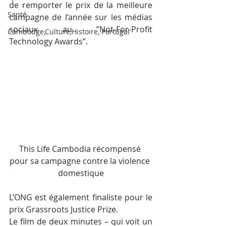
de remporter le prix de la meilleure 
Santé
campagne de l’année sur les médias 
sociaux au ”Not-For-Profit 
Cambodge,Culture,Histoire, Portugal
Technology Awards”.
This Life Cambodia récompensé 
pour sa campagne contre la violence 
domestique
L’ONG est également finaliste pour le 
prix Grassroots Justice Prize.
Le film de deux minutes – qui voit un 