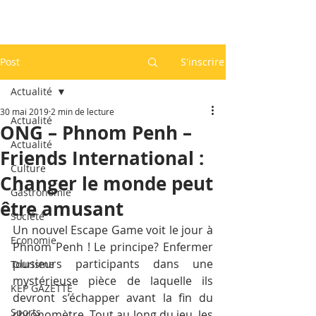
Post
S'inscrire
Actualité
30 mai 2019
2 min de lecture
Actualité
ONG – Phnom Penh –
Actualité
Friends International :
Culture
Changer le monde peut
Gastronomie
être amusant
Société
Un nouvel Escape Game voit le jour à 
Economie
Phnom Penh ! Le principe? Enfermer 
plusieurs participants dans une 
Tourisme
mystérieuse pièce de laquelle ils 
KEP GAZETTE
devront s’échapper avant la fin du 
Sports
chronomètre. Tout au long du jeu, les 