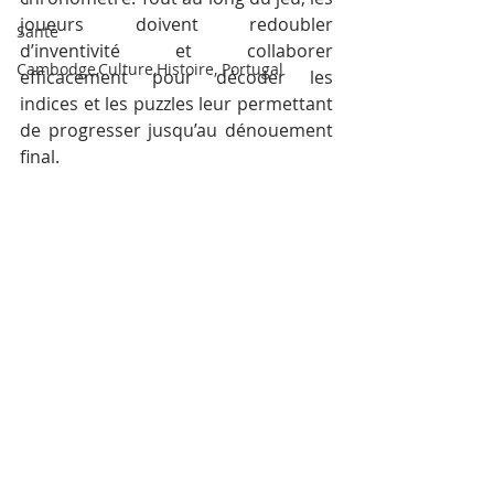
joueurs doivent redoubler 
Santé
d’inventivité et collaborer 
Cambodge,Culture,Histoire, Portugal
efficacement pour décoder les 
indices et les puzzles leur permettant 
de progresser jusqu’au dénouement 
final.