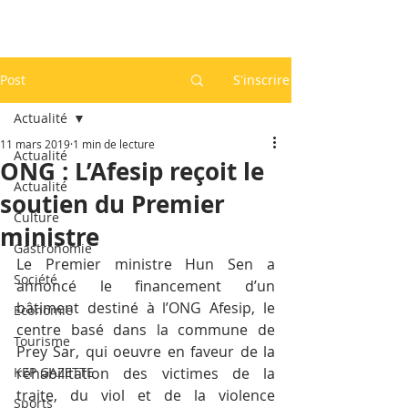
Post
S'inscrire
Actualité
11 mars 2019
1 min de lecture
Actualité
ONG : L’Afesip reçoit le
Actualité
soutien du Premier
Culture
ministre
Gastronomie
Le Premier ministre Hun Sen a 
Société
annoncé le financement d’un 
bâtiment destiné à l’ONG Afesip, le 
Economie
centre basé dans la commune de 
Tourisme
Prey Sar, qui oeuvre en faveur de la 
KEP GAZETTE
réhabilitation des victimes de la 
traite, du viol et de la violence 
Sports